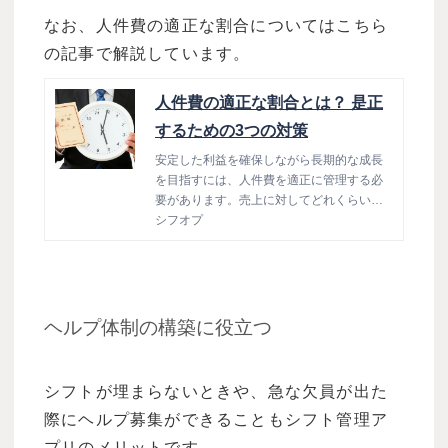
なお、人件費の適正な割合についてはこちら
の記事で解説しています。
人件費の適正な割合とは？ 是正
するための3つの対策
安定した利益を確保しながら長期的な成長
を目指すには、人件費を適正に管理する必
要があります。売上に対してどれくらいの
人件費を投入できるかを把握したうえで、
シフオプ
予算に応じた人員配置を行うことが重要で
す。今回は、人件費の種類や適正な割合に
是正するための対策について解説します。
ヘルプ体制の構築に役立つ
シフトが埋まらないときや、急な欠員が出た
際にヘルプ募集ができることもシフト管理ア
プリのメリットです。