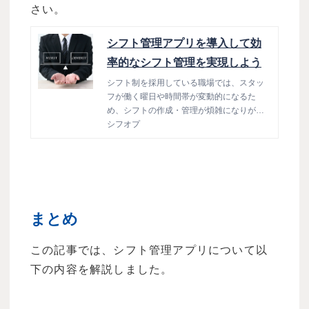
さい。
シフト管理アプリを導入して効
率的なシフト管理を実現しよう
シフト制を採用している職場では、スタッ
フが働く曜日や時間帯が変動的になるた
め、シフトの作成・管理が煩雑になりがち
です。 シフト管理を行う担当者さまのなか
シフオプ
には、「シフトの収集や共有に労力がかか
る」「労働時間や人件費の計算が大変」な
どとお悩みの方もいるのではないでしょう
か。 そこで活用できるのが、シフト管理ア
プリです。シフト管理アプリを導入する
と、スマートフォンでシフトを作成した
まとめ
り、スタッフへの共有を行ったりできるよ
うになり、効率化につながります。 この記
この記事では、シフト管理アプリについて以
事では、シフト管理における悩みやアプリ
を活用するメリット、無料アプリ7選を紹介
下の内容を解説しました。
します。