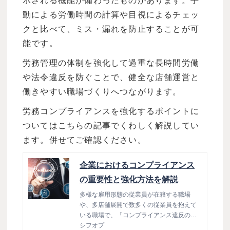
示される機能が備わったものがあります。手
動による労働時間の計算や目視によるチェッ
クと比べて、ミス・漏れを防止することが可
能です。
労務管理の体制を強化して過重な長時間労働
や法令違反を防ぐことで、健全な店舗運営と
働きやすい職場づくりへつながります。
労務コンプライアンスを強化するポイントに
ついてはこちらの記事でくわしく解説してい
ます。併せてご確認ください。
企業におけるコンプライアンス
の重要性と強化方法を解説
多様な雇用形態の従業員が在籍する職場
や、多店舗展開で数多くの従業員を抱えて
いる職場で、「コンプライアンス違反の具
体的な例を知りたい」「コンプライアンス
シフオプ