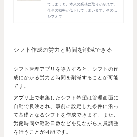
てしまうと、本来の業務に取りかかれず、
仕事の効率が低下してしまいます。そのた
め、シフト管理が上手くいくように、どう
シフオプ
にかしたいと考えている管理職の方は多く
いるでしょう。シフト管理ツールを使えば
シフト管理の悩みを減らすことができま
す。今回は、シフト管理ツールを利用する
メリットや選び方について解説していきま
シフト作成の労力と時間を削減できる
す。
シフト管理アプリを導入すると、シフトの作
成にかかる労力と時間を削減することが可能
です。
アプリ上で収集したシフト希望は管理画面に
自動で反映され、事前に設定した条件に沿っ
て基礎となるシフトを作成できます。また、
労働時間や勤務日数などを見ながら人員調整
を行うことが可能です。