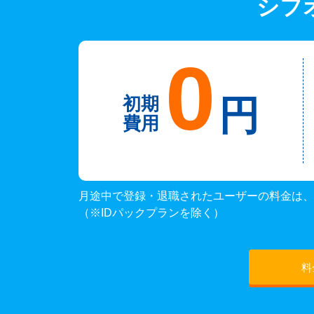
シフ
0
円
初期
費用
月途中で登録・退職されたユーザーの料金は、
（※IDパックプランを除く）
料