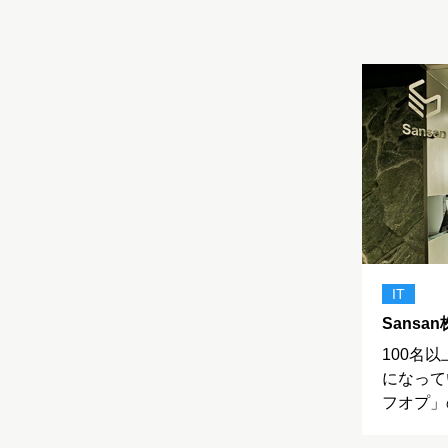
IT
Sansa
100名
になって
フオプ」