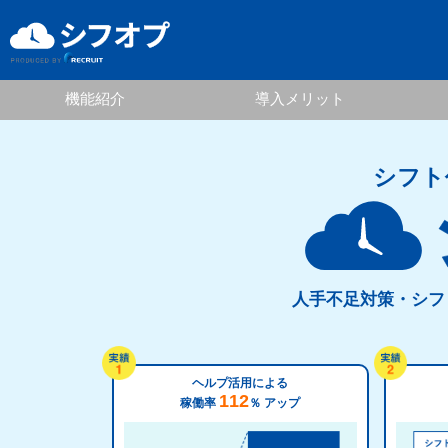
機能紹介
導入メリット
シフト
人手不足対策・シフ
ヘルプ活用による
112
稼働率
％
アップ