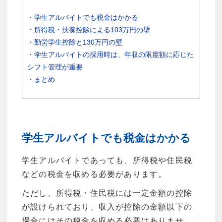
上限基準となるケースがよく分からない」
と対応に悩んでいる担当者の方もいるので
・
学生アルバイトでも税金はかかる
はないでしょうか。 本記事では、税制・社
・
所得税・扶養控除による103万円の壁
会保険の2つのケースにおける扶養控除につ
・
勤労学生控除と130万円の壁
いて解説します。
・
学生アルバイトの採用時は、年収の限度額に応じた
シフト管理が重要
・
まとめ
学生アルバイトでも税金はかかる
学生アルバイトであっても、所得税や住民税
などの税金を収める必要があります。
ただし、所得税・住民税には一定金額の控除
が設けられており、収入が控除の金額以下の
場合にはその税金を収める必要はありませ