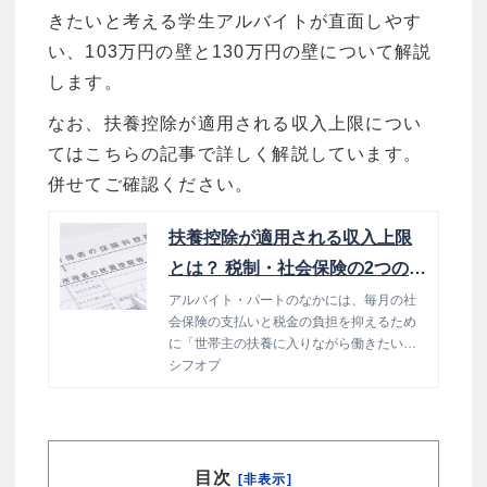
きたいと考える学生アルバイトが直面しやす
い、103万円の壁と130万円の壁について解説
します。
なお、扶養控除が適用される収入上限につい
てはこちらの記事で詳しく解説しています。
併せてご確認ください。
扶養控除が適用される収入上限
とは？ 税制・社会保険の2つのケ
ースを解説
アルバイト・パートのなかには、毎月の社
会保険の支払いと税金の負担を抑えるため
に「世帯主の扶養に入りながら働きたい」
という人も少なくありません。 そのため、
シフオプ
アルバイト・パートのシフトを作成する際
は、収入の上限に関する希望を聞いたうえ
で、労働時間や日数を適切に管理すること
が求められます。 しかし、「扶養内で働き
たいアルバイト・パートが多いが、収入の
目次
[非表示]