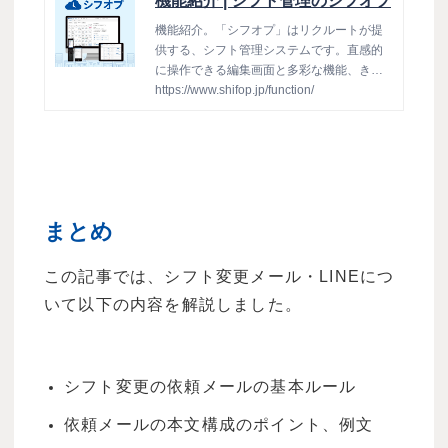
機能紹介 | シフト管理のシフオプ
機能紹介。「シフオプ」はリクルートが提
供する、シフト管理システムです。直感的
に操作できる編集画面と多彩な機能、きめ
細やかな設定で、 企業の規模や形態に合わ
https://www.shifop.jp/function/
せて柔軟にご利用いただけます。
まとめ
この記事では、シフト変更メール・LINEにつ
いて以下の内容を解説しました。
シフト変更の依頼メールの基本ルール
依頼メールの本文構成のポイント、例文