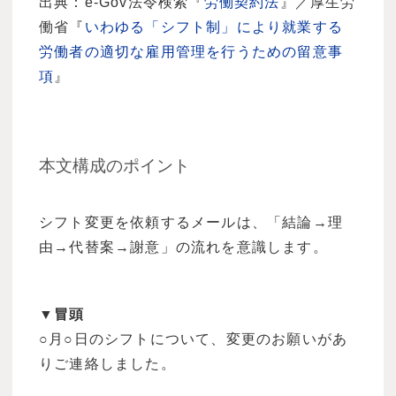
出典：e-Gov法令検索『
労働契約法
』／厚生労
働省『
いわゆる「シフト制」により就業する
労働者の適切な雇用管理を行うための留意事
項
』
本文構成のポイント
シフト変更を依頼するメールは、「結論→理
由→代替案→謝意」の流れを意識します。
▼冒頭
○月○日のシフトについて、変更のお願いがあ
りご連絡しました。